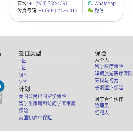
直线:
+1 (904) 758-4391
WhatsApp
传真号码:
+1 (904) 212-0412
微信
签证类型
保险
e
为个人
F签
留学医疗保险
J签
短期旅游医疗保险
OPT
牙科与视力
M签
长期医疗保险
计划
美国公民出国留学保险
对于合作伙伴
留学生家属和访问学者家属
管理员
保险
经纪人
美国初高中保险