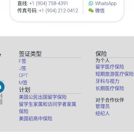
直线:
+1 (904) 758-4391
WhatsApp
传真号码:
+1 (904) 212-0412
微信
签证类型
保险
e
为个人
F签
留学医疗保险
J签
短期旅游医疗保险
OPT
牙科与视力
M签
长期医疗保险
计划
美国公民出国留学保险
对于合作伙伴
留学生家属和访问学者家属
管理员
保险
经纪人
美国初高中保险