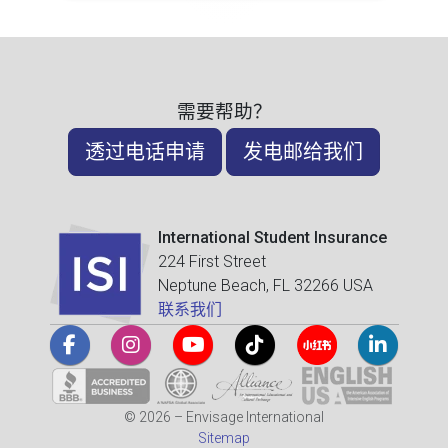
需要帮助？
透过电话申请
发电邮给我们
International Student Insurance
224 First Street
Neptune Beach, FL 32266 USA
联系我们
© 2026 – Envisage International
Sitemap