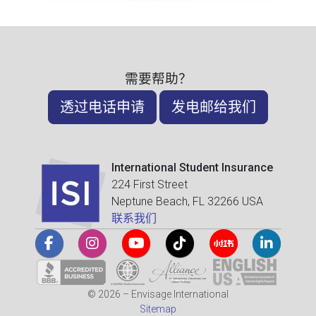
需要帮助？
透过电话申请
发电邮给我们
International Student Insurance
224 First Street
Neptune Beach, FL 32266 USA
联系我们
© 2026 – Envisage International
Sitemap