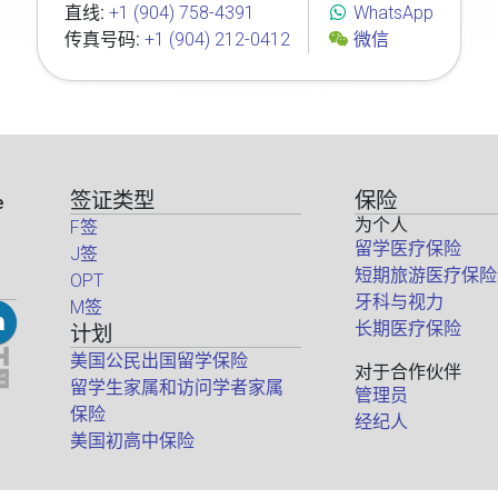
直线:
+1 (904) 758-4391
WhatsApp
传真号码:
+1 (904) 212-0412
微信
签证类型
保险
e
为个人
F签
留学医疗保险
J签
短期旅游医疗保险
OPT
牙科与视力
M签
长期医疗保险
计划
美国公民出国留学保险
对于合作伙伴
留学生家属和访问学者家属
管理员
保险
经纪人
美国初高中保险