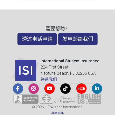
需要帮助？
透过电话申请
发电邮给我们
International Student Insurance
224 First Street
Neptune Beach, FL 32266 USA
联系我们
© 2026 – Envisage International
Sitemap