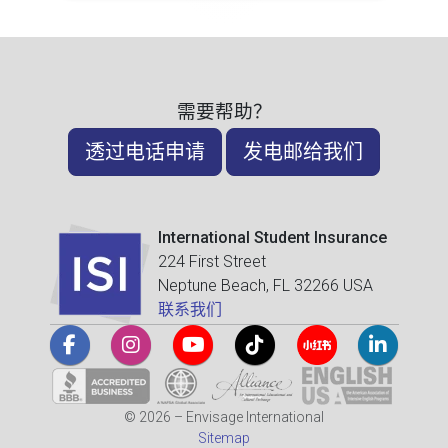
需要帮助？
透过电话申请
发电邮给我们
International Student Insurance
224 First Street
Neptune Beach, FL 32266 USA
联系我们
© 2026 – Envisage International
Sitemap