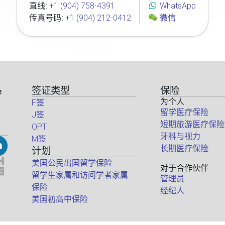
直线:
+1 (904) 758-4391
WhatsApp
传真号码:
+1 (904) 212-0412
微信
签证类型
保险
e
为个人
F签
留学医疗保险
J签
短期旅游医疗保险
OPT
牙科与视力
M签
长期医疗保险
计划
美国公民出国留学保险
对于合作伙伴
留学生家属和访问学者家属
管理员
保险
经纪人
美国初高中保险