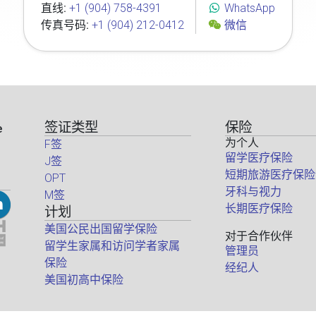
直线:
+1 (904) 758-4391
WhatsApp
传真号码:
+1 (904) 212-0412
微信
签证类型
保险
e
为个人
F签
留学医疗保险
J签
短期旅游医疗保险
OPT
牙科与视力
M签
长期医疗保险
计划
美国公民出国留学保险
对于合作伙伴
留学生家属和访问学者家属
管理员
保险
经纪人
美国初高中保险