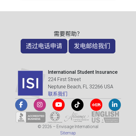
需要帮助？
透过电话申请
发电邮给我们
International Student Insurance
224 First Street
Neptune Beach, FL 32266 USA
联系我们
© 2026 – Envisage International
Sitemap