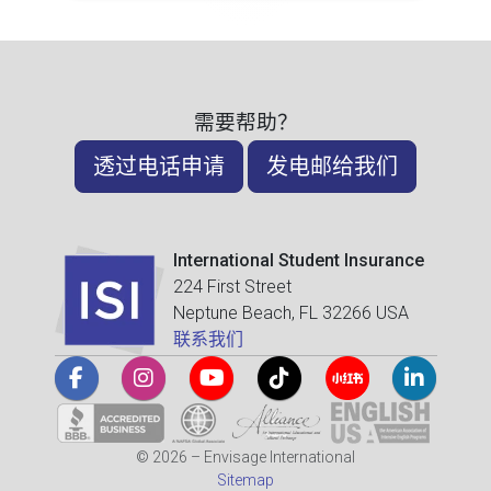
需要帮助？
透过电话申请
发电邮给我们
International Student Insurance
224 First Street
Neptune Beach, FL 32266 USA
联系我们
© 2026 – Envisage International
Sitemap