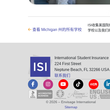
ISI收集美国
查看 Michigan 州的所有学校
学校以及我们
International Student Insurance
224 First Street
Neptune Beach, FL 32266 USA
联系我们
© 2026 – Envisage International
Sitemap