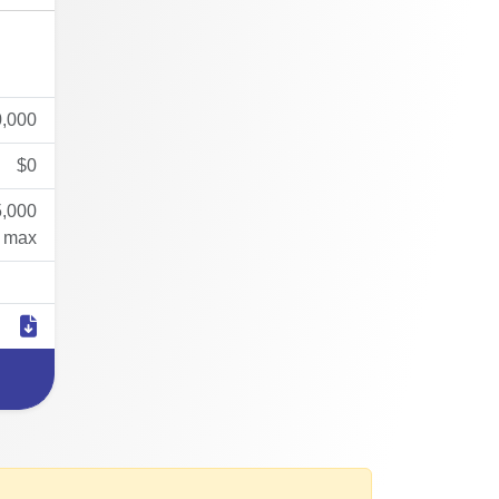
0,000
$0
,000
max