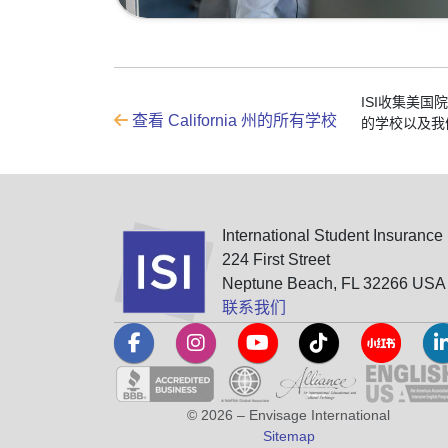
ISI收集美
查看 California 州的所有学校
的学校以及我
International Student Insurance
224 First Street
Neptune Beach, FL 32266 USA
联系我们
© 2026 – Envisage International
Sitemap