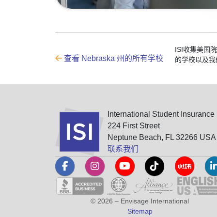
ISI收集美
查看 Nebraska 州的所有学校
的学校以及我
International Student Insurance
224 First Street
Neptune Beach, FL 32266 USA
联系我们
© 2026 – Envisage International
Sitemap