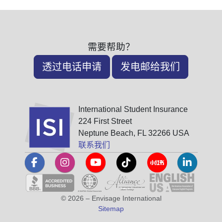
需要帮助？
透过电话申请
发电邮给我们
International Student Insurance
224 First Street
Neptune Beach, FL 32266 USA
联系我们
© 2026 – Envisage International
Sitemap