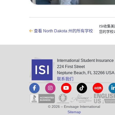
ISI收
查看 North Dakota 州的所有学校
您的学校
International Student Insurance
224 First Street
Neptune Beach, FL 32266 USA
联系我们
© 2026 – Envisage International
Sitemap