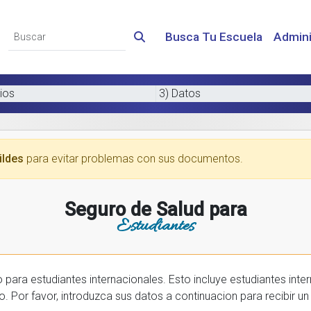
Busca Tu Escuela
Admini
ios
3) Datos
ildes
para evitar problemas con sus documentos.
Seguro de Salud para
Estudiantes
 internacionales. Esto incluye estudiantes internactionales en los EE.UU. y tambien
prar una