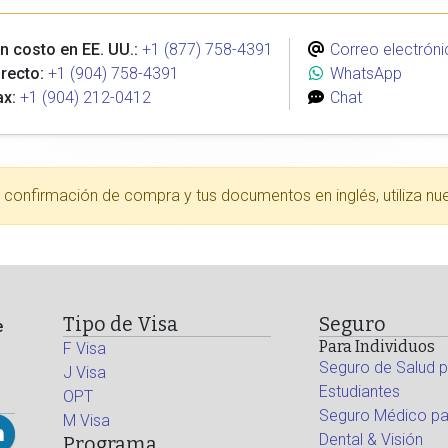
n costo en EE. UU.:
+1 (877) 758-4391
Correo electróni
recto:
+1 (904) 758-4391
WhatsApp
ax:
+1 (904) 212-0412
Chat
tu confirmación de compra y tus documentos en inglés, utiliza nu
Tipo de Visa
Seguro
e
Para Individuos
F Visa
Seguro de Salud p
J Visa
Estudiantes
OPT
Seguro Médico par
M Visa
Dental & Visión
Programa