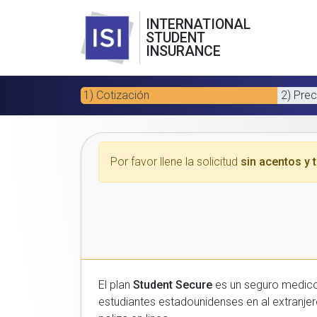
INTERNATIONAL
STUDENT
INSURANCE
1) Cotización
2) Prec
Por favor llene la solicitud
sin acentos y t
El plan
Student Secure
es un seguro medico para estudiantes
estudiantes estadounidenses en al extranjero. Por favor, introduzca sus datos a continuacion para recibir un presupuesto gratuito y luego com