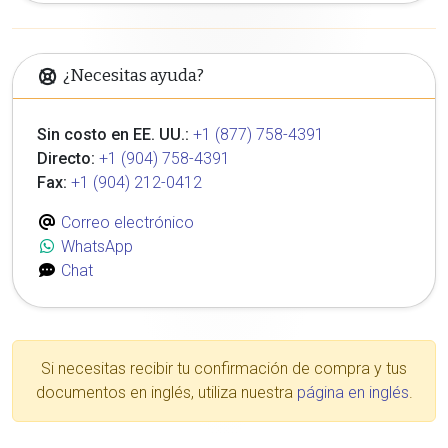
¿Necesitas ayuda?
Sin costo en EE. UU.:
+1 (877) 758-4391
Directo:
+1 (904) 758-4391
Fax:
+1 (904) 212-0412
Correo electrónico
WhatsApp
Chat
Si necesitas recibir tu confirmación de compra y tus
documentos en inglés, utiliza nuestra
página en inglés
.