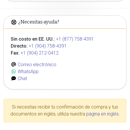
¿Necesitas ayuda?
Sin costo en EE. UU.:
+1 (877) 758-4391
Directo:
+1 (904) 758-4391
Fax:
+1 (904) 212-0412
Correo electrónico
WhatsApp
Chat
Si necesitas recibir tu confirmación de compra y tus
documentos en inglés, utiliza nuestra
página en inglés
.