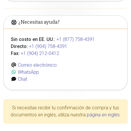
¿Necesitas ayuda?
Sin costo en EE. UU.:
+1 (877) 758-4391
Directo:
+1 (904) 758-4391
Fax:
+1 (904) 212-0412
Correo electrónico
WhatsApp
Chat
Si necesitas recibir tu confirmación de compra y tus
documentos en inglés, utiliza nuestra
página en inglés
.