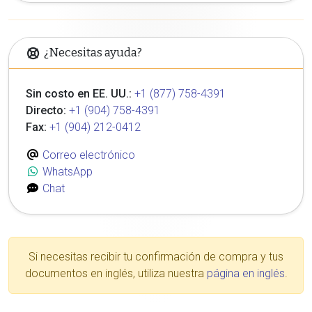
¿Necesitas ayuda?
Sin costo en EE. UU.:
+1 (877) 758-4391
Directo:
+1 (904) 758-4391
Fax:
+1 (904) 212-0412
Correo electrónico
WhatsApp
Chat
Si necesitas recibir tu confirmación de compra y tus
documentos en inglés, utiliza nuestra
página en inglés
.