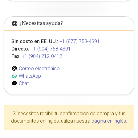
¿Necesitas ayuda?
Sin costo en EE. UU.:
+1 (877) 758-4391
Directo:
+1 (904) 758-4391
Fax:
+1 (904) 212-0412
Correo electrónico
WhatsApp
Chat
Si necesitas recibir tu confirmación de compra y tus
documentos en inglés, utiliza nuestra
página en inglés
.