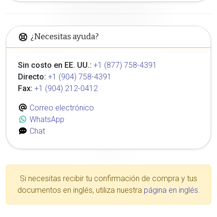
¿Necesitas ayuda?
Sin costo en EE. UU.:
+1 (877) 758-4391
Directo:
+1 (904) 758-4391
Fax:
+1 (904) 212-0412
Correo electrónico
WhatsApp
Chat
Si necesitas recibir tu confirmación de compra y tus
documentos en inglés, utiliza nuestra
página en inglés
.