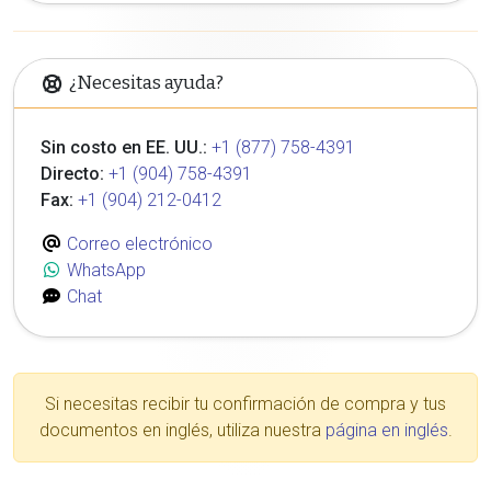
¿Necesitas ayuda?
Sin costo en EE. UU.:
+1 (877) 758-4391
Directo:
+1 (904) 758-4391
Fax:
+1 (904) 212-0412
Correo electrónico
WhatsApp
Chat
Si necesitas recibir tu confirmación de compra y tus
documentos en inglés, utiliza nuestra
página en inglés
.