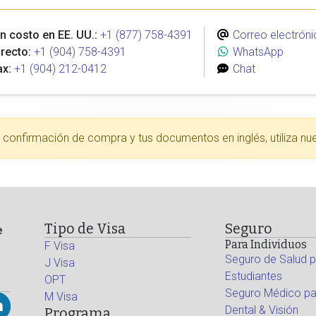
n costo en EE. UU.:
+1 (877) 758-4391
Correo electróni
recto:
+1 (904) 758-4391
WhatsApp
ax:
+1 (904) 212-0412
Chat
tu confirmación de compra y tus documentos en inglés, utiliza nu
Tipo de Visa
Seguro
e
Para Individuos
F Visa
Seguro de Salud p
J Visa
Estudiantes
OPT
Seguro Médico par
M Visa
Dental & Visión
Programa