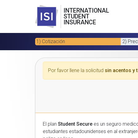
INTERNATIONAL
STUDENT
INSURANCE
1) Cotización
2) Prec
Por favor llene la solicitud
sin acentos y t
El plan
Student Secure
es un seguro medico para estudiantes
estudiantes estadounidenses en al extranjero. Por favor, introduzca sus datos a continuacion para recibir un presupuesto gratuito y luego com