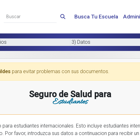
Busca Tu Escuela
Admini
ios
3) Datos
ildes
para evitar problemas con sus documentos.
Seguro de Salud para
Estudiantes
 internacionales. Esto incluye estudiantes internactionales en los EE.UU. y tambien
prar una