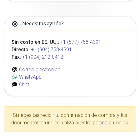
¿Necesitas ayuda?
Sin costo en EE. UU.:
+1 (877) 758-4391
Directo:
+1 (904) 758-4391
Fax:
+1 (904) 212-0412
Correo electrónico
WhatsApp
Chat
Si necesitas recibir tu confirmación de compra y tus
documentos en inglés, utiliza nuestra
página en inglés
.