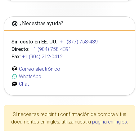
¿Necesitas ayuda?
Sin costo en EE. UU.:
+1 (877) 758-4391
Directo:
+1 (904) 758-4391
Fax:
+1 (904) 212-0412
Correo electrónico
WhatsApp
Chat
Si necesitas recibir tu confirmación de compra y tus
documentos en inglés, utiliza nuestra
página en inglés
.