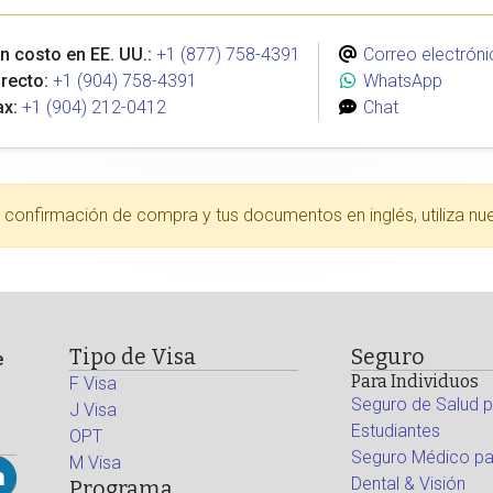
n costo en EE. UU.:
+1 (877) 758-4391
Correo electróni
recto:
+1 (904) 758-4391
WhatsApp
ax:
+1 (904) 212-0412
Chat
tu confirmación de compra y tus documentos en inglés, utiliza nu
Tipo de Visa
Seguro
e
Para Individuos
F Visa
Seguro de Salud p
J Visa
Estudiantes
OPT
Seguro Médico par
M Visa
Dental & Visión
Programa