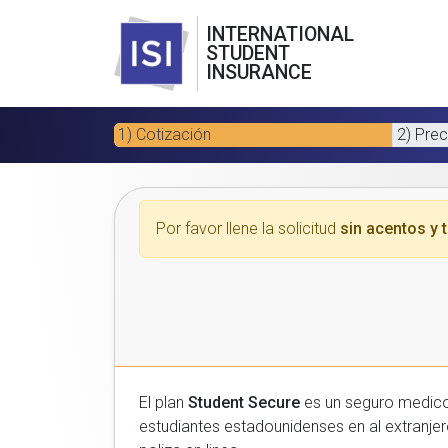
INTERNATIONAL
STUDENT
INSURANCE
1) Cotización
2) Prec
Por favor llene la solicitud
sin acentos y t
El plan
Student Secure
es un seguro medico para estudiantes
estudiantes estadounidenses en al extranjero. Por favor, introduzca sus datos a continuacion para recibir un presupuesto gratuito y luego com