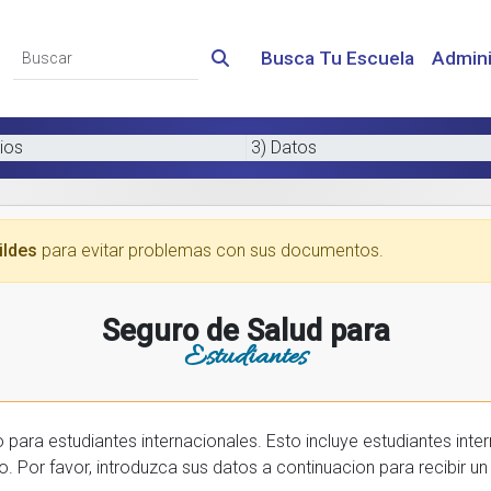
Busca Tu Escuela
Admini
ios
3) Datos
ildes
para evitar problemas con sus documentos.
Seguro de Salud para
Estudiantes
 internacionales. Esto incluye estudiantes internactionales en los EE.UU. y tambien
prar una