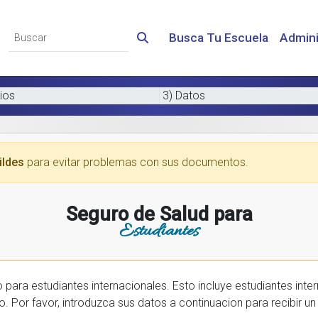
Busca Tu Escuela
Admini
ios
3) Datos
ildes
para evitar problemas con sus documentos.
Seguro de Salud para
Estudiantes
 internacionales. Esto incluye estudiantes internactionales en los EE.UU. y tambien
prar una