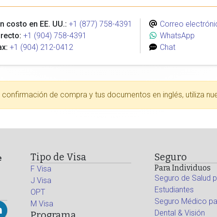
n costo en EE. UU.:
+1 (877) 758-4391
Correo electróni
recto:
+1 (904) 758-4391
WhatsApp
ax:
+1 (904) 212-0412
Chat
tu confirmación de compra y tus documentos en inglés, utiliza nu
Tipo de Visa
Seguro
e
Para Individuos
F Visa
Seguro de Salud p
J Visa
Estudiantes
OPT
Seguro Médico par
M Visa
Dental & Visión
Programa