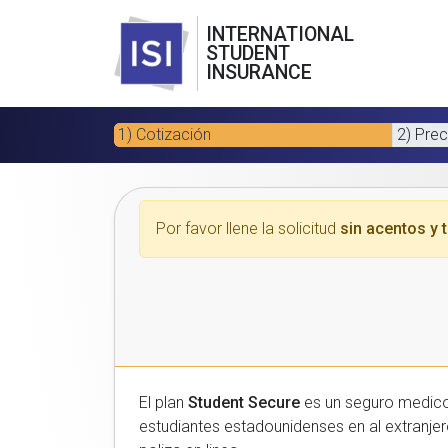
INTERNATIONAL
STUDENT
INSURANCE
1) Cotización
2) Prec
Por favor llene la solicitud
sin acentos y t
El plan
Student Secure
es un seguro medico para estudiantes
estudiantes estadounidenses en al extranjero. Por favor, introduzca sus datos a continuacion para recibir un presupuesto gratuito y luego com