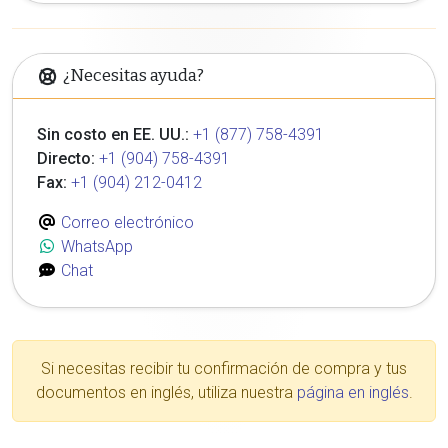
¿Necesitas ayuda?
Sin costo en EE. UU.:
+1 (877) 758-4391
Directo:
+1 (904) 758-4391
Fax:
+1 (904) 212-0412
Correo electrónico
WhatsApp
Chat
Si necesitas recibir tu confirmación de compra y tus
documentos en inglés, utiliza nuestra
página en inglés
.