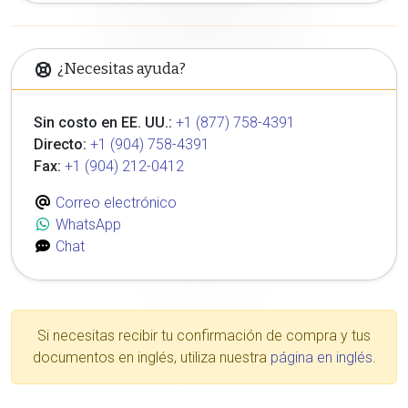
¿Necesitas ayuda?
Sin costo en EE. UU.:
+1 (877) 758-4391
Directo:
+1 (904) 758-4391
Fax:
+1 (904) 212-0412
Correo electrónico
WhatsApp
Chat
Si necesitas recibir tu confirmación de compra y tus
documentos en inglés, utiliza nuestra
página en inglés
.