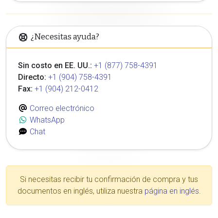
¿Necesitas ayuda?
Sin costo en EE. UU.:
+1 (877) 758-4391
Directo:
+1 (904) 758-4391
Fax:
+1 (904) 212-0412
Correo electrónico
WhatsApp
Chat
Si necesitas recibir tu confirmación de compra y tus
documentos en inglés, utiliza nuestra
página en inglés
.