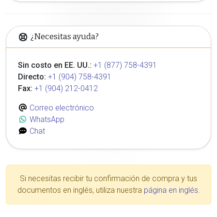
¿Necesitas ayuda?
Sin costo en EE. UU.:
+1 (877) 758-4391
Directo:
+1 (904) 758-4391
Fax:
+1 (904) 212-0412
Correo electrónico
WhatsApp
Chat
Si necesitas recibir tu confirmación de compra y tus
documentos en inglés, utiliza nuestra
página en inglés
.