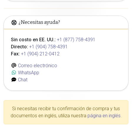
¿Necesitas ayuda?
Sin costo en EE. UU.:
+1 (877) 758-4391
Directo:
+1 (904) 758-4391
Fax:
+1 (904) 212-0412
Correo electrónico
WhatsApp
Chat
Si necesitas recibir tu confirmación de compra y tus
documentos en inglés, utiliza nuestra
página en inglés
.