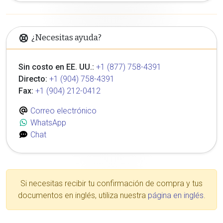
¿Necesitas ayuda?
Sin costo en EE. UU.:
+1 (877) 758-4391
Directo:
+1 (904) 758-4391
Fax:
+1 (904) 212-0412
Correo electrónico
WhatsApp
Chat
Si necesitas recibir tu confirmación de compra y tus
documentos en inglés, utiliza nuestra
página en inglés
.