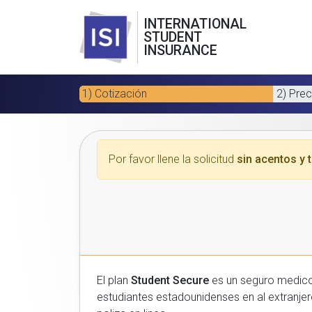
INTERNATIONAL
STUDENT
INSURANCE
1) Cotización
2) Prec
Por favor llene la solicitud
sin acentos y t
El plan
Student Secure
es un seguro medico para estudiantes
estudiantes estadounidenses en al extranjero. Por favor, introduzca sus datos a continuacion para recibir un presupuesto gratuito y luego com