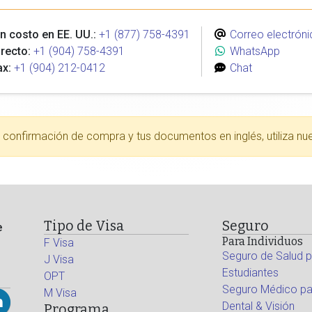
n costo en EE. UU.:
+1 (877) 758-4391
Correo electróni
recto:
+1 (904) 758-4391
WhatsApp
ax:
+1 (904) 212-0412
Chat
tu confirmación de compra y tus documentos en inglés, utiliza nu
Tipo de Visa
Seguro
e
Para Individuos
F Visa
Seguro de Salud p
J Visa
Estudiantes
OPT
Seguro Médico par
M Visa
Dental & Visión
Programa