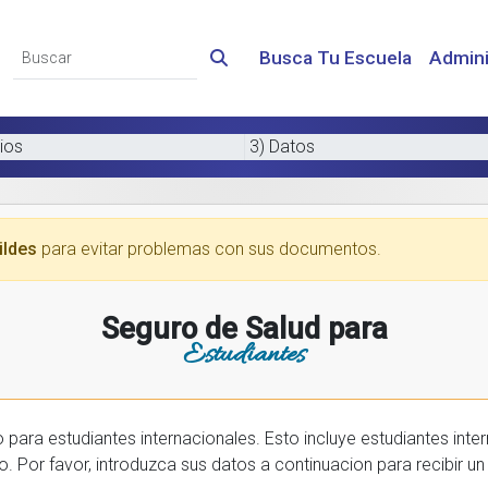
Busca Tu Escuela
Admini
ios
3) Datos
ildes
para evitar problemas con sus documentos.
Seguro de Salud para
Estudiantes
 internacionales. Esto incluye estudiantes internactionales en los EE.UU. y tambien
prar una