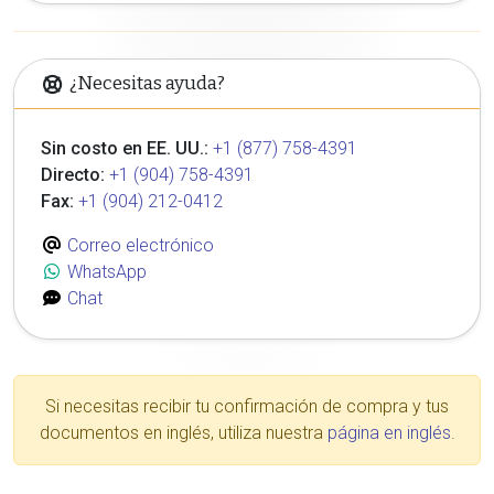
¿Necesitas ayuda?
Sin costo en EE. UU.:
+1 (877) 758-4391
Directo:
+1 (904) 758-4391
Fax:
+1 (904) 212-0412
Correo electrónico
WhatsApp
Chat
Si necesitas recibir tu confirmación de compra y tus
documentos en inglés, utiliza nuestra
página en inglés
.