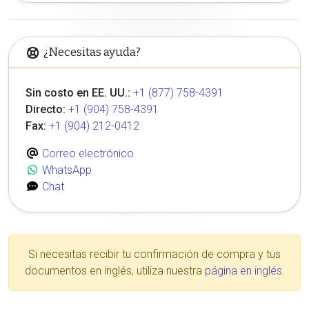
¿Necesitas ayuda?
Sin costo en EE. UU.:
+1 (877) 758-4391
Directo:
+1 (904) 758-4391
Fax:
+1 (904) 212-0412
Correo electrónico
WhatsApp
Chat
Si necesitas recibir tu confirmación de compra y tus
documentos en inglés, utiliza nuestra
página en inglés
.