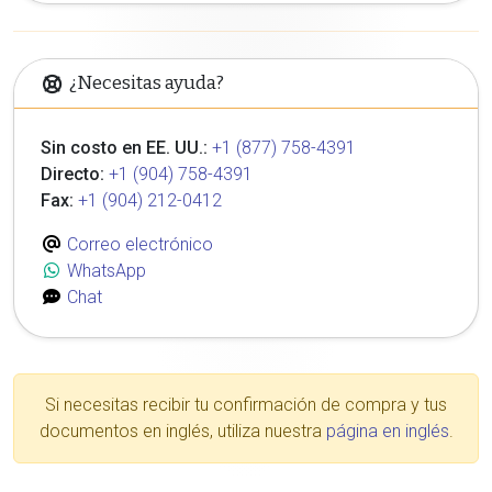
¿Necesitas ayuda?
Sin costo en EE. UU.:
+1 (877) 758-4391
Directo:
+1 (904) 758-4391
Fax:
+1 (904) 212-0412
Correo electrónico
WhatsApp
Chat
Si necesitas recibir tu confirmación de compra y tus
documentos en inglés, utiliza nuestra
página en inglés
.