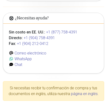
¿Necesitas ayuda?
Sin costo en EE. UU.:
+1 (877) 758-4391
Directo:
+1 (904) 758-4391
Fax:
+1 (904) 212-0412
Correo electrónico
WhatsApp
Chat
Si necesitas recibir tu confirmación de compra y tus
documentos en inglés, utiliza nuestra
página en inglés
.