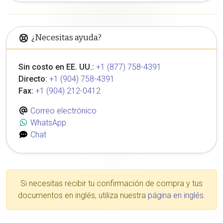
¿Necesitas ayuda?
Sin costo en EE. UU.:
+1 (877) 758-4391
Directo:
+1 (904) 758-4391
Fax:
+1 (904) 212-0412
Correo electrónico
WhatsApp
Chat
Si necesitas recibir tu confirmación de compra y tus
documentos en inglés, utiliza nuestra
página en inglés
.