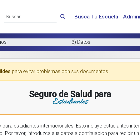
Busca Tu Escuela
Admini
ios
3) Datos
ildes
para evitar problemas con sus documentos.
Seguro de Salud para
Estudiantes
 internacionales. Esto incluye estudiantes internactionales en los EE.UU. y tambien
prar una