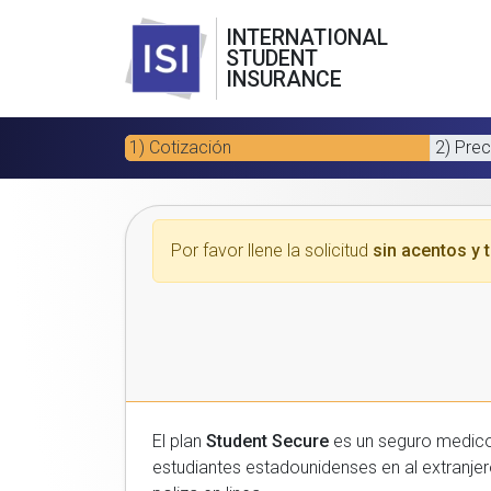
INTERNATIONAL
STUDENT
INSURANCE
1) Cotización
2) Prec
Por favor llene la solicitud
sin acentos y t
El plan
Student Secure
es un seguro medico para estudiantes
estudiantes estadounidenses en al extranjero. Por favor, introduzca sus datos a continuacion para recibir un presupuesto gratuito y luego com