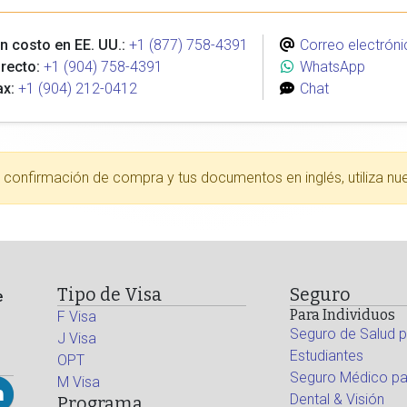
n costo en EE. UU.:
+1 (877) 758-4391
Correo electróni
recto:
+1 (904) 758-4391
WhatsApp
ax:
+1 (904) 212-0412
Chat
tu confirmación de compra y tus documentos en inglés, utiliza nu
Tipo de Visa
Seguro
e
Para Individuos
F Visa
Seguro de Salud p
J Visa
Estudiantes
OPT
Seguro Médico par
M Visa
Dental & Visión
Programa