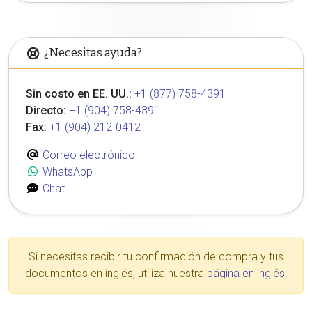
¿Necesitas ayuda?
Sin costo en EE. UU.:
+1 (877) 758-4391
Directo:
+1 (904) 758-4391
Fax:
+1 (904) 212-0412
Correo electrónico
WhatsApp
Chat
Si necesitas recibir tu confirmación de compra y tus
documentos en inglés, utiliza nuestra
página en inglés
.