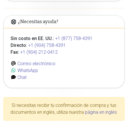
¿Necesitas ayuda?
Sin costo en EE. UU.:
+1 (877) 758-4391
Directo:
+1 (904) 758-4391
Fax:
+1 (904) 212-0412
Correo electrónico
WhatsApp
Chat
Si necesitas recibir tu confirmación de compra y tus
documentos en inglés, utiliza nuestra
página en inglés
.