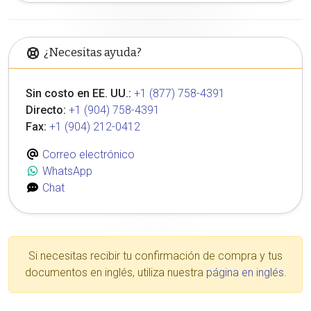
¿Necesitas ayuda?
Sin costo en EE. UU.:
+1 (877) 758-4391
Directo:
+1 (904) 758-4391
Fax:
+1 (904) 212-0412
Correo electrónico
WhatsApp
Chat
Si necesitas recibir tu confirmación de compra y tus
documentos en inglés, utiliza nuestra
página en inglés
.