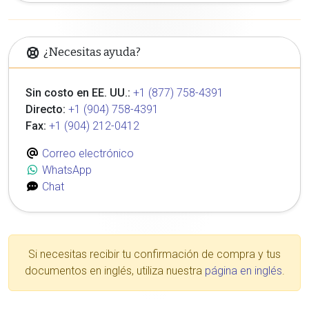
¿Necesitas ayuda?
Sin costo en EE. UU.:
+1 (877) 758-4391
Directo:
+1 (904) 758-4391
Fax:
+1 (904) 212-0412
Correo electrónico
WhatsApp
Chat
Si necesitas recibir tu confirmación de compra y tus
documentos en inglés, utiliza nuestra
página en inglés
.