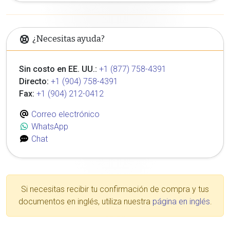
¿Necesitas ayuda?
Sin costo en EE. UU.:
+1 (877) 758-4391
Directo:
+1 (904) 758-4391
Fax:
+1 (904) 212-0412
Correo electrónico
WhatsApp
Chat
Si necesitas recibir tu confirmación de compra y tus
documentos en inglés, utiliza nuestra
página en inglés
.