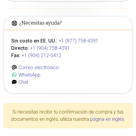
¿Necesitas ayuda?
Sin costo en EE. UU.:
+1 (877) 758-4391
Directo:
+1 (904) 758-4391
Fax:
+1 (904) 212-0412
Correo electrónico
WhatsApp
Chat
Si necesitas recibir tu confirmación de compra y tus
documentos en inglés, utiliza nuestra
página en inglés
.