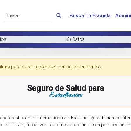
Busca Tu Escuela
Admini
ios
3) Datos
ildes
para evitar problemas con sus documentos.
Seguro de Salud para
Estudiantes
 internacionales. Esto incluye estudiantes internactionales en los EE.UU. y tambien
prar una