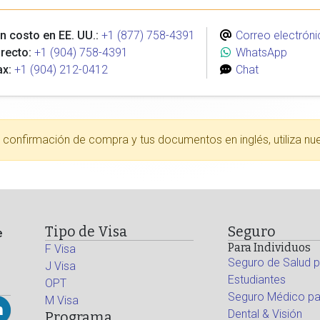
n costo en EE. UU.:
+1 (877) 758-4391
Correo electróni
recto:
+1 (904) 758-4391
WhatsApp
ax:
+1 (904) 212-0412
Chat
tu confirmación de compra y tus documentos en inglés, utiliza nu
Tipo de Visa
Seguro
e
Para Individuos
F Visa
Seguro de Salud p
J Visa
Estudiantes
OPT
Seguro Médico par
M Visa
Dental & Visión
Programa