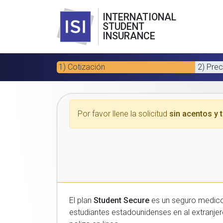
INTERNATIONAL
STUDENT
INSURANCE
1) Cotización
2) Prec
Por favor llene la solicitud
sin acentos y t
El plan
Student Secure
es un seguro medico para estudiantes
estudiantes estadounidenses en al extranjero. Por favor, introduzca sus datos a continuacion para recibir un presupuesto gratuito y luego com